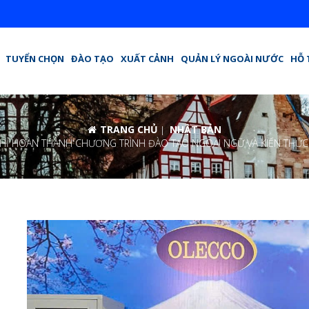
TUYỂN CHỌN
ĐÀO TẠO
XUẤT CẢNH
QUẢN LÝ NGOÀI NƯỚC
HỖ 
TRANG CHỦ
NHẬT BẢN
HOÀN THÀNH CHƯƠNG TRÌNH ĐÀO TẠO NGOẠI NGỮ VÀ KIẾN THỨC C