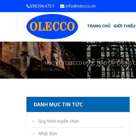
0983964757
info@olecco.vn
TRANG CHỦ
GIỚI THIỆU
HỌC VIÊN OLECCO ĐƯỢC TRAO CẤP CHỨNG CHỈ 
DANH MỤC TIN TỨC
Quy trình tuyển chọn
Nhật Bản