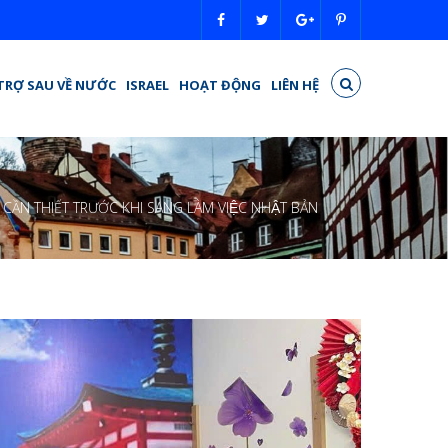
TRỢ SAU VỀ NƯỚC
ISRAEL
HOẠT ĐỘNG
LIÊN HỆ
ẦN THIẾT TRƯỚC KHI SANG LÀM VIỆC NHẬT BẢN