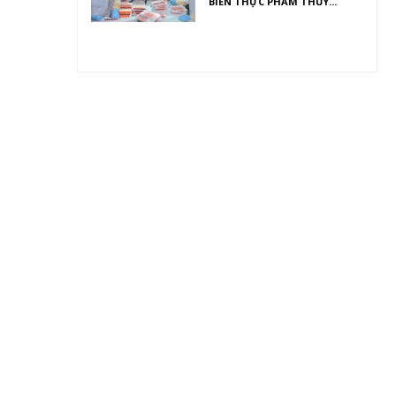
BIẾN THỰC PHẨM THỦY...