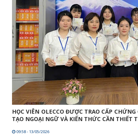
HỌC VIÊN OLECCO ĐƯỢC TRAO CẤP CHỨNG 
TẠO NGOẠI NGỮ VÀ KIẾN THỨC CẦN THIẾT
09:58 - 13/05/2026